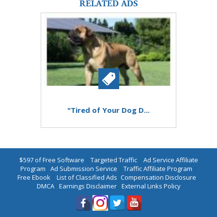
RELATED ADS
"Tired of Your Dog D...
$597 of Free Software
|
Targeted Traffic
|
Ad Service Affiliate
Program
|
Ad Submission Service
|
Traffic Affiliate Program
|
Free Ebook
|
List of Classified Ads
|
Compensation Disclosure
|
DMCA
|
Earnings Disclaimer
|
External Links Policy