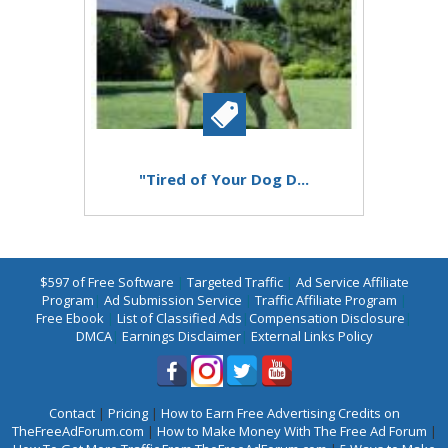
"Tired of Your Dog D...
$597 of Free Software
|
Targeted Traffic
|
Ad Service Affiliate
Program
|
Ad Submission Service
|
Traffic Affiliate Program
|
Free Ebook
|
List of Classified Ads
|
Compensation Disclosure
|
DMCA
|
Earnings Disclaimer
|
External Links Policy
Contact
|
Pricing
|
How to Earn Free Advertising Credits on
TheFreeAdForum.com
|
How to Make Money With The Free Ad Forum
|