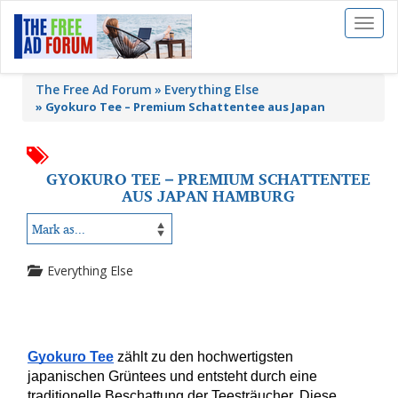
Toggl
naviga
The Free Ad Forum
Everything Else
»
Gyokuro Tee – Premium Schattentee aus Japan
GYOKURO TEE – PREMIUM SCHATTENTEE
AUS JAPAN HAMBURG
Everything Else
Gyokuro Tee
 zählt zu den hochwertigsten 
japanischen Grüntees und entsteht durch eine 
traditionelle Beschattung der Teesträucher. Diese 